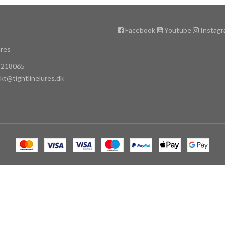
Facebook
Youtube
Instag
ures
42218065
kt@tightlinelures.dk