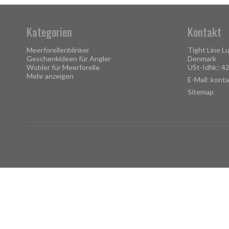
Kategorien
Kontakt
Meerforellenblinker
Tight Line L
Geschenkideen für Angler
Denmark
Wobler für Meerforelle
USt-IdNr.: 
Mehr anzeigen
E-Mail
:
konta
Sitemap