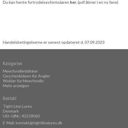
Du kan hente fortrydelsesformularen
her.
(pdf åbner i en ny fane)
Handelsbetingelserne er senest opdateret d. 07.09.2023
Kategorien
Meerforellenblinker
Geschenkideen für Angler
Wobler für Meerforelle
Mehr anzeigen
Kontakt
Tight Line Lures
Denmark
USt-IdNr.: 42218065
E-Mail
:
kontakt@tightlinelures.dk