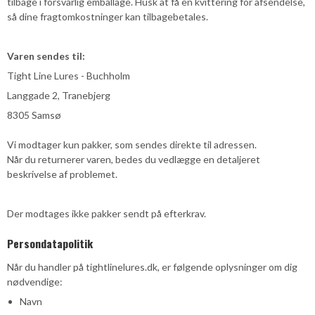
tilbage i forsvarlig emballage. Husk at få en kvittering for afsendelse,
så dine fragtomkostninger kan tilbagebetales.
Varen sendes til:
Tight Line Lures - Buchholm
Langgade 2, Tranebjerg
8305 Samsø
Vi modtager kun pakker, som sendes direkte til adressen.
Når du returnerer varen, bedes du vedlægge en detaljeret
beskrivelse af problemet.
Der modtages ikke pakker sendt på efterkrav.
Persondatapolitik
Når du handler på tightlinelures.dk, er følgende oplysninger om dig
nødvendige:
Navn