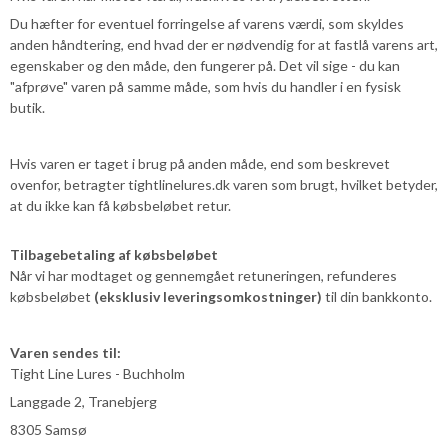
Du hæfter for eventuel forringelse af varens værdi, som skyldes
anden håndtering, end hvad der er nødvendig for at fastlå varens art,
egenskaber og den måde, den fungerer på. Det vil sige - du kan
"afprøve" varen på samme måde, som hvis du handler i en fysisk
butik.
Hvis varen er taget i brug på anden måde, end som beskrevet
ovenfor, betragter tightlinelures.dk varen som brugt, hvilket betyder,
at du ikke kan få købsbeløbet retur.
Tilbagebetaling af købsbeløbet
Når vi har modtaget og gennemgået retuneringen, refunderes
købsbeløbet
(eksklusiv leveringsomkostninger)
til din bankkonto.
Varen sendes til:
Tight Line Lures - Buchholm
Langgade 2, Tranebjerg
8305 Samsø