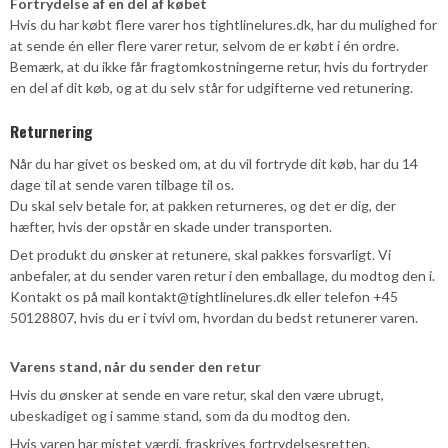
Fortrydelse af en del af købet
Hvis du har købt flere varer hos tightlinelures.dk, har du mulighed for
at sende én eller flere varer retur, selvom de er købt i én ordre.
Bemærk, at du ikke får fragtomkostningerne retur, hvis du fortryder
en del af dit køb, og at du selv står for udgifterne ved retunering.
Returnering
Når du har givet os besked om, at du vil fortryde dit køb, har du 14
dage til at sende varen tilbage til os.
Du skal selv betale for, at pakken returneres, og det er dig, der
hæfter, hvis der opstår en skade under transporten.
Det produkt du ønsker at retunere, skal pakkes forsvarligt. Vi
anbefaler, at du sender varen retur i den emballage, du modtog den i.
Kontakt os på mail kontakt@tightlinelures.dk eller telefon +45
50128807, hvis du er i tvivl om, hvordan du bedst retunerer varen.
Varens stand, når du sender den retur
Hvis du ønsker at sende en vare retur, skal den være ubrugt,
ubeskadiget og i samme stand, som da du modtog den.
Hvis varen har mistet værdi, fraskrives fortrydelsesretten.