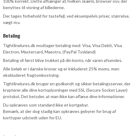
100% korrekt. Dette afhænger af, hvilken skærm, browser osv. der
benyttes til visning af billederne.
Der tages forbehold for tastefejl, ved eksempelvis priser, størrelse,
vægt m.v.
Betaling
Tightlinelures.dk modtager betaling med: Visa, Visa Debit, Visa
Electron, Mastercard, Maestro, (PayPal Tyskland)
Betaling vil først blive trukket på din konto, når varen afsendes.
Alle beløb er i danske kroner og er inkluderet 25% moms, men
ekskluderet fragtomkostning.
Tightlinelures.dk bruger en godkendt og sikker betalingsserver, der
krypterer alle dine kortoplysninger med SSL (Secure Socket Layer)
protokol. Det betyder, at man ikke kan aflæse dine informationer.
Du opkræves som standard ikke et kortgebyr.
Bemærk, at der dog stadig kan opkræves gebyrer for brug af
korttyper udstedt uden for EU.